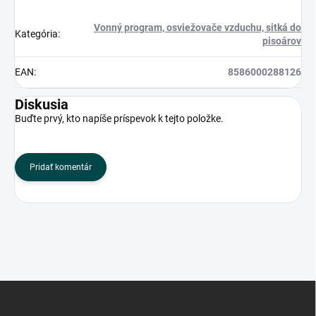
Vonný program, osviežovače vzduchu, sitká do
Kategória
:
pisoárov
EAN
:
8586000288126
Diskusia
Buďte prvý, kto napíše príspevok k tejto položke.
Pridať komentár
Z
á