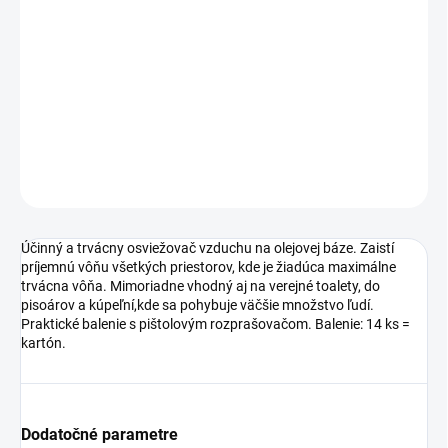
príjemnú vôňu všetkých priestorov, kde je žiadúca maximálne
trvácna vôňa. Mimoriadne vhodný aj na verejné toalety, do
pisoárov a kúpeľní,kde sa pohybuje väčšie množstvo ľudí.
Praktické balenie s pištolovým rozprašovačom. Balenie: 14 ks =
kartón.
DETAILNÉ INFORMÁCIE
OPÝTAŤ SA
Účinný a trvácny osviežovač vzduchu na olejovej báze. Zaistí
príjemnú vôňu všetkých priestorov, kde je žiadúca maximálne
trvácna vôňa. Mimoriadne vhodný aj na verejné toalety, do
pisoárov a kúpeľní,kde sa pohybuje väčšie množstvo ľudí.
Praktické balenie s pištolovým rozprašovačom. Balenie: 14 ks =
kartón.
Dodatočné parametre