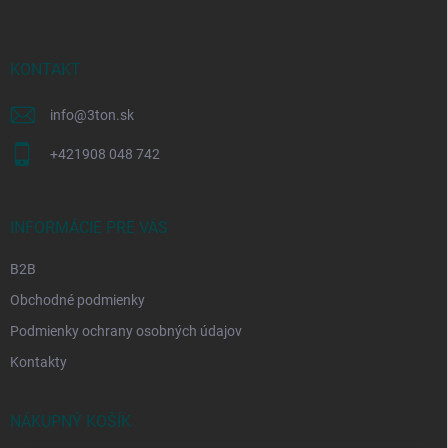
p
ä
t
i
KONTAKT
e
info
@
3ton.sk
+421908 048 742
INFORMÁCIE PRE VÁS
B2B
Obchodné podmienky
Podmienky ochrany osobných údajov
Kontakty
NÁKUPNÝ KOŠÍK