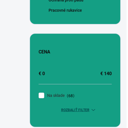
Ochrana proti pádu
Pracovné rukavice
CENA
€
0
€
140
Na sklade
68
ROZBALIŤ FILTER