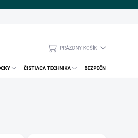
PRÁZDNY KOŠÍK
NÁKUPNÝ
KOŠÍK
ÔCKY
ČISTIACA TECHNIKA
BEZPEČNOSŤ PRÁCE