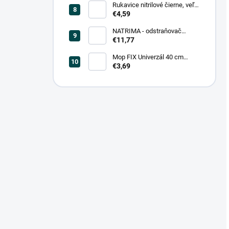
Rukavice nitrilové čierne, veľ.
L (100 ks = box)
€4,59
NATRIMA - odstraňovač
starých náterov (0,75 L = bal)
€11,77
Mop FIX Univerzál 40 cm
bavlnený Fmix
€3,69