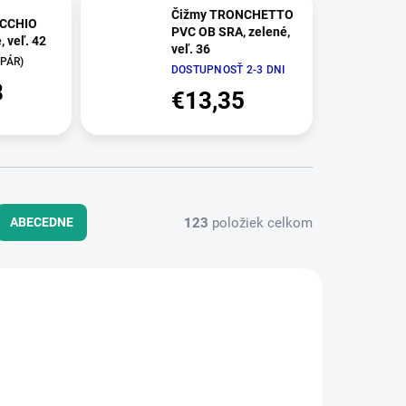
Čižmy TRONCHETTO
OCCHIO
PVC OB SRA, zelené,
, veľ. 42
veľ. 36
 PÁR)
DOSTUPNOSŤ 2-3 DNI
8
€13,35
123
položiek celkom
ABECEDNE
0000.42
TT-202020005.36