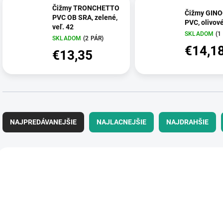
Čižmy TRONCHETTO
Čižmy GIN
PVC OB SRA, zelené,
PVC, olivové
veľ. 42
SKLADOM
(1
SKLADOM
(2 PÁR)
€14,1
€13,35
R
a
NAJPREDÁVANEJŠIE
NAJLACNEJŠIE
NAJDRAHŠIE
d
e
n
V
i
ý
TT-202020005.42
TT-20202
e
p
p
i
r
s
o
p
d
r