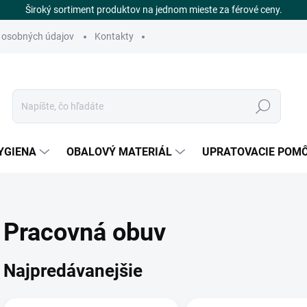
Široký sortiment produktov na jednom mieste za férové ceny.
 osobných údajov
Kontakty
Hľadať
YGIENA
OBALOVÝ MATERIÁL
UPRATOVACIE POM
Pracovná obuv
Najpredávanejšie