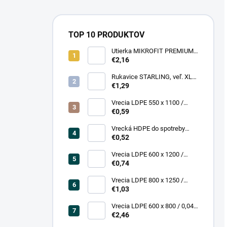
TOP 10 PRODUKTOV
Utierka MIKROFIT PREMIUM
920 40x40 cm, 305 gr./m2
€2,16
Rukavice STARLING, veľ. XL
(12 pár = bal)
€1,29
Vrecia LDPE 550 x 1100 /
0,13,1A, číra
€0,59
Vrecká HDPE do spotreby
300x400/0,007, číre, (50 ks =
€0,52
rol)
Vrecia LDPE 600 x 1200 /
0,200, transparent (25 ks)
€0,74
Vrecia LDPE 800 x 1250 /
0,20, čierna (25 ks = bal)
€1,03
Vrecia LDPE 600 x 800 / 0,04,
biele (25 ks = rol)
€2,46