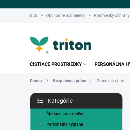
Prejsť
na
obsah
B2B
Obchodné podmienky
Podmienky ochrany
ČISTIACE PROSTRIEDKY
PERSONÁLNA H
Domov
Bezpečnosť práce
Pracovná obuv
B
Kategórie
o
Preskočiť
č
kategórie
n
Čistiace prostriedky
ý
Personálna hygiena
p