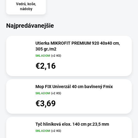
Vedrá, koše,
nádoby
Najpredávanejšie
Utierka MIKROFIT PREMIUM 920 40x40 cm,
305 gr./m2
SKLADOM
(>2 KS)
€2,16
Mop FIX Univerzál 40 cm bavlnený Fmix
SKLADOM
(>2 KS)
€3,69
Tyč hliníková elox. 140 cm pr.23,5 mm
SKLADOM
(>2 KS)