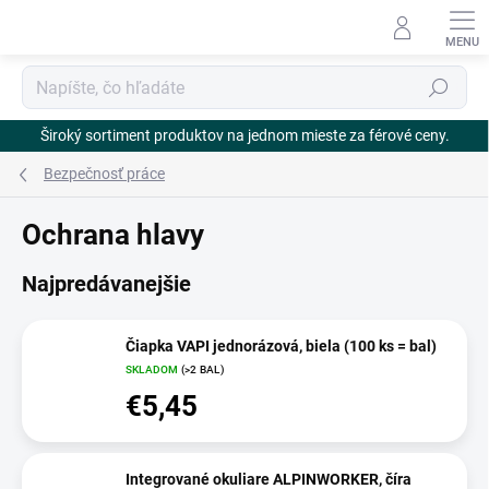
Prejsť
na
obsah
Hľadať
Široký sortiment produktov na jednom mieste za férové ceny.
Bezpečnosť práce
Ochrana hlavy
Najpredávanejšie
Čiapka VAPI jednorázová, biela (100 ks = bal)
SKLADOM
(>2 BAL)
€5,45
Integrované okuliare ALPINWORKER, číra