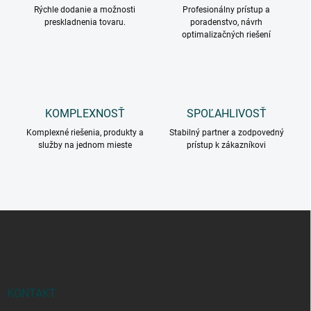
Rýchle dodanie a možnosti
e
Profesionálny prístup a
preskladnenia tovaru.
poradenstvo, návrh
p
optimalizačných riešení
r
v
k
y
v
ý
KOMPLEXNOSŤ
SPOĽAHLIVOSŤ
p
i
Komplexné riešenia, produkty a
Stabilný partner a zodpovedný
s
služby na jednom mieste
prístup k zákazníkovi
u
Z
á
p
ä
t
i
KONTAKT
e