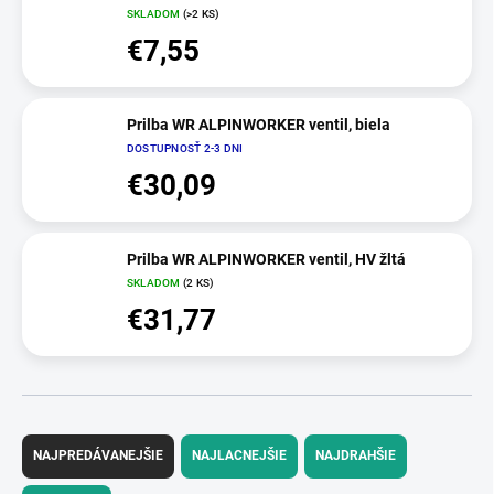
SKLADOM
(>2 KS)
€7,55
Prilba WR ALPINWORKER ventil, biela
DOSTUPNOSŤ 2-3 DNI
€30,09
Prilba WR ALPINWORKER ventil, HV žltá
SKLADOM
(2 KS)
€31,77
R
a
NAJPREDÁVANEJŠIE
NAJLACNEJŠIE
NAJDRAHŠIE
d