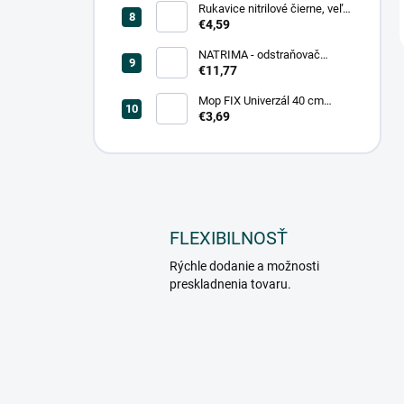
Rukavice nitrilové čierne, veľ.
L (100 ks = box)
€4,59
NATRIMA - odstraňovač
starých náterov (0,75 L = bal)
€11,77
Mop FIX Univerzál 40 cm
bavlnený Fmix
€3,69
FLEXIBILNOSŤ
Rýchle dodanie a možnosti
preskladnenia tovaru.