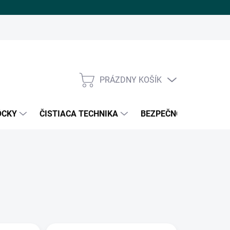
PRÁZDNY KOŠÍK
NÁKUPNÝ
KOŠÍK
ÔCKY
ČISTIACA TECHNIKA
BEZPEČNOSŤ PRÁCE