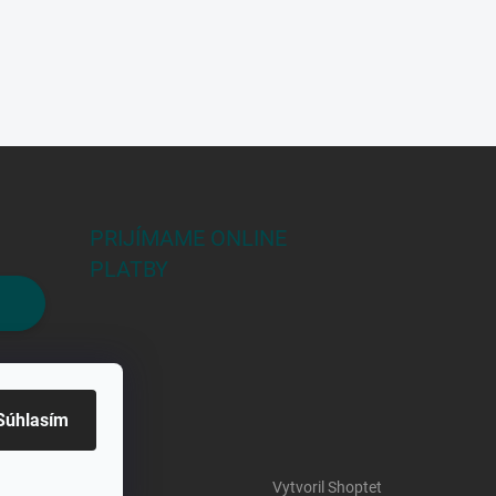
PRIJÍMAME ONLINE
PLATBY
Súhlasím
Vytvoril Shoptet