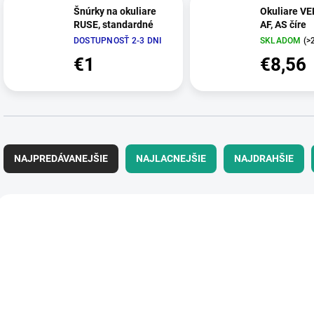
Šnúrky na okuliare
Okuliare V
RUSE, standardné
AF, AS číre
DOSTUPNOSŤ 2-3 DNI
SKLADOM
(>
€1
€8,56
R
a
NAJPREDÁVANEJŠIE
NAJLACNEJŠIE
NAJDRAHŠIE
d
e
n
V
i
ý
TT-206020006
TT-20
e
p
p
i
r
s
o
p
d
r
u
o