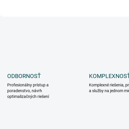
O
v
l
á
d
a
c
i
e
p
ODBORNOSŤ
KOMPLEXNOS
r
v
Profesionálny prístup a
Komplexné riešenia, p
k
poradenstvo, návrh
a služby na jednom mi
y
optimalizačných riešení
v
ý
p
i
s
u