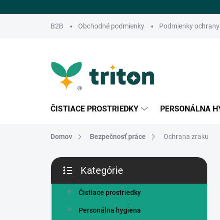
Prejsť
na
obsah
B2B
Obchodné podmienky
Podmienky ochrany
ČISTIACE PROSTRIEDKY
PERSONÁLNA H
Domov
Bezpečnosť práce
Ochrana zraku
B
Kategórie
o
Preskočiť
č
kategórie
n
Čistiace prostriedky
ý
Personálna hygiena
p