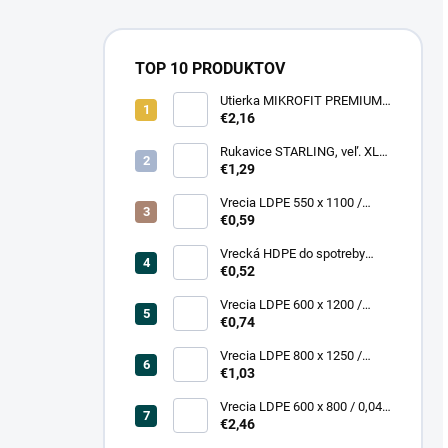
TOP 10 PRODUKTOV
Utierka MIKROFIT PREMIUM
920 40x40 cm, 305 gr./m2
€2,16
Rukavice STARLING, veľ. XL
(12 pár = bal)
€1,29
Vrecia LDPE 550 x 1100 /
0,13,1A, číra
€0,59
Vrecká HDPE do spotreby
300x400/0,007, číre, (50 ks =
€0,52
rol)
Vrecia LDPE 600 x 1200 /
0,200, transparent (25 ks)
€0,74
Vrecia LDPE 800 x 1250 /
0,20, čierna (25 ks = bal)
€1,03
Vrecia LDPE 600 x 800 / 0,04,
biele (25 ks = rol)
€2,46