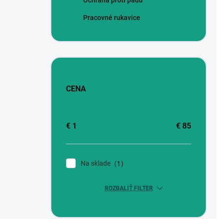
Ochrana proti pádu
Pracovné rukavice
CENA
€
1
€
85
Na sklade
1
ROZBALIŤ FILTER