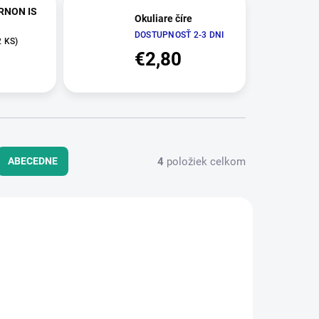
ERNON IS
Okuliare číre
DOSTUPNOSŤ 2-3 DNI
2 KS)
€2,80
4
položiek celkom
ABECEDNE
6020001
TT-206020003