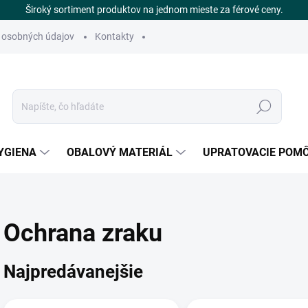
Široký sortiment produktov na jednom mieste za férové ceny.
 osobných údajov
Kontakty
Hľadať
YGIENA
OBALOVÝ MATERIÁL
UPRATOVACIE POM
Ochrana zraku
Najpredávanejšie