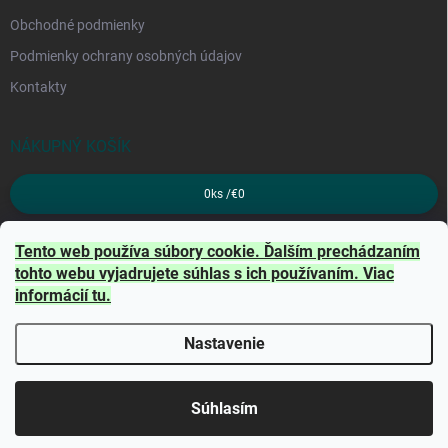
Obchodné podmienky
Podmienky ochrany osobných údajov
Kontakty
NÁKUPNÝ KOŠÍK
0
ks /
€0
PRIJÍMAME ONLINE PLATBY
Tento web používa súbory cookie. Ďalším prechádzaním
tohto webu vyjadrujete súhlas s ich používaním. Viac
informácií
tu
.
Nastavenie
Copyright 2026
TRITON
. Všetky práva vyhradené.
Súhlasím
Vytvoril Shoptet