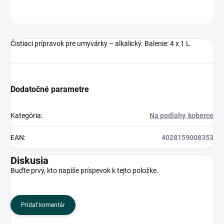
OPÝTAŤ SA
Čistiaci prípravok pre umyvárky – alkalický. Balenie: 4 x 1 L.
Dodatočné parametre
Kategória
:
Na podlahy, koberce
EAN
:
4028159008353
Diskusia
Buďte prvý, kto napíše príspevok k tejto položke.
Pridať komentár