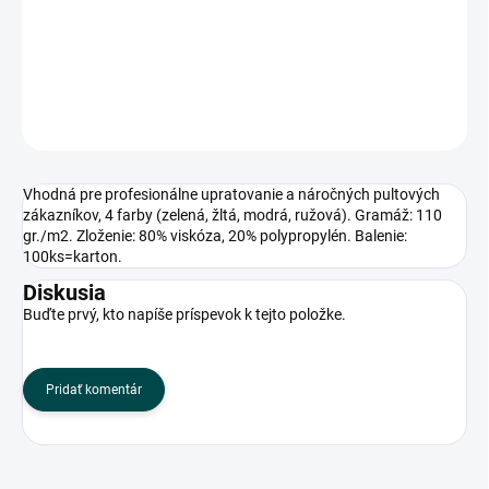
gr./m2. Zloženie: 80% viskóza, 20% polypropylén. Balenie:
100ks=karton.
DETAILNÉ INFORMÁCIE
OPÝTAŤ SA
Vhodná pre profesionálne upratovanie a náročných pultových
zákazníkov, 4 farby (zelená, žltá, modrá, ružová). Gramáž: 110
gr./m2. Zloženie: 80% viskóza, 20% polypropylén. Balenie:
100ks=karton.
Diskusia
Buďte prvý, kto napíše príspevok k tejto položke.
Pridať komentár