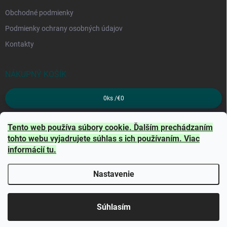
Obchodné podmienky
Podmienky ochrany osobných údajov
Kontakty
NÁKUPNÝ KOŠÍK
0
ks /
€0
PRIJÍMAME ONLINE PLATBY
Tento web používa súbory cookie. Ďalším prechádzaním
tohto webu vyjadrujete súhlas s ich používaním. Viac
informácií
tu
.
Nastavenie
Copyright 2026
TRITON
. Všetky práva vyhradené.
Súhlasím
Vytvoril Shoptet