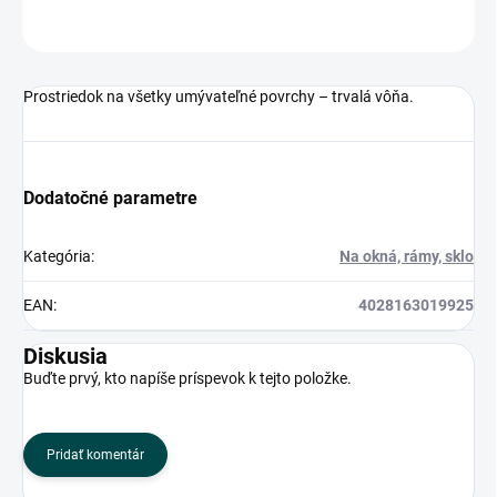
OPÝTAŤ SA
Prostriedok na všetky umývateľné povrchy – trvalá vôňa.
Dodatočné parametre
Kategória
:
Na okná, rámy, sklo
EAN
:
4028163019925
Diskusia
Buďte prvý, kto napíše príspevok k tejto položke.
Pridať komentár