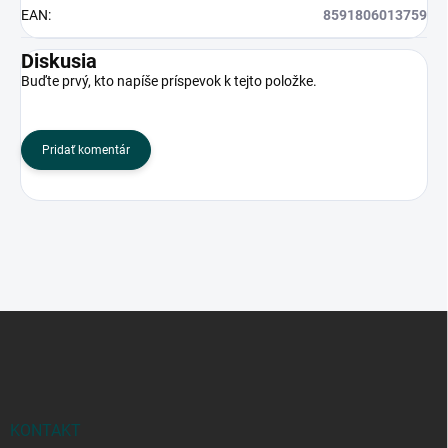
EAN
:
8591806013759
Diskusia
Buďte prvý, kto napíše príspevok k tejto položke.
Pridať komentár
Z
á
p
ä
t
i
KONTAKT