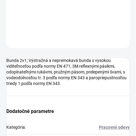
odopínateľnými rukávmi, pružným pásom, prelepenými švami, s
vodeodolnosťou tr. 3 podľa normy EN 343 a paropriepustnosťou
triedy 1 podľa normy EN 343.
DETAILNÉ INFORMÁCIE
OPÝTAŤ SA
Bunda 2v1; Výstražná a nepremokavá bunda s vysokou
viditeľnosťou podľa normy EN 471, 3M reflexnými pásikmi,
odopínateľnými rukávmi, pružným pásom, prelepenými švami, s
vodeodolnosťou tr. 3 podľa normy EN 343 a paropriepustnosťou
triedy 1 podľa normy EN 343.
Dodatočné parametre
Kategória
:
Pracovné odevy