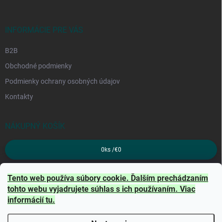
INFORMÁCIE PRE VÁS
B2B
Obchodné podmienky
Podmienky ochrany osobných údajov
Kontakty
NÁKUPNÝ KOŠÍK
0
ks /
€0
PRIJÍMAME ONLINE PLATBY
Tento web používa súbory cookie. Ďalším prechádzaním
tohto webu vyjadrujete súhlas s ich používaním. Viac
informácií
tu
.