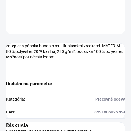
Možnosť potlačenia logom.
DETAILNÉ INFORMÁCIE
OPÝTAŤ SA
zateplená pánska bunda s multifunkčnými vreckami. MATERIÁL:
80 % polyester, 20 % bavlna, 280 g/m2, podšívka 100 % polyester.
Možnosť potlačenia logom.
Dodatočné parametre
Kategória
:
Pracovné odevy
EAN
:
8591806025769
Diskusia