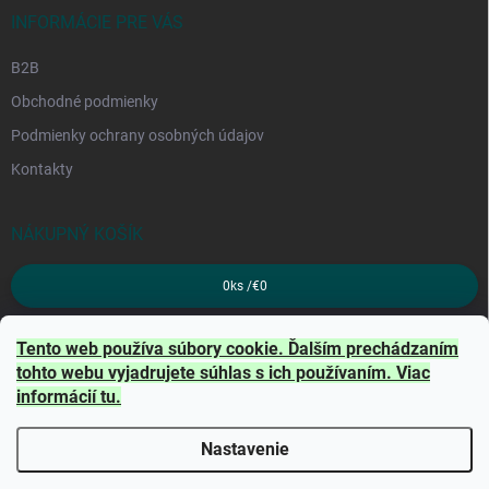
INFORMÁCIE PRE VÁS
B2B
Obchodné podmienky
Podmienky ochrany osobných údajov
Kontakty
NÁKUPNÝ KOŠÍK
0
ks /
€0
PRIJÍMAME ONLINE PLATBY
Tento web používa súbory cookie. Ďalším prechádzaním
tohto webu vyjadrujete súhlas s ich používaním. Viac
informácií
tu
.
Nastavenie