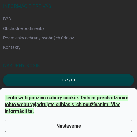
INFORMÁCIE PRE VÁS
B2B
Obchodné podmienky
Podmienky ochrany osobných údajov
Kontakty
NÁKUPNÝ KOŠÍK
0
ks /
€0
PRIJÍMAME ONLINE PLATBY
Tento web používa súbory cookie. Ďalším prechádzaním
tohto webu vyjadrujete súhlas s ich používaním. Viac
informácií
tu
.
Nastavenie