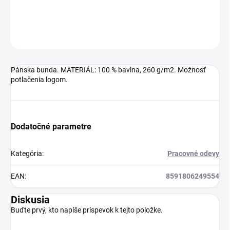
DETAILNÉ INFORMÁCIE
OPÝTAŤ SA
Pánska bunda. MATERIÁL: 100 % bavlna, 260 g/m2. Možnosť
potlačenia logom.
Dodatočné parametre
Kategória
:
Pracovné odevy
EAN
:
8591806249554
Diskusia
Buďte prvý, kto napíše príspevok k tejto položke.