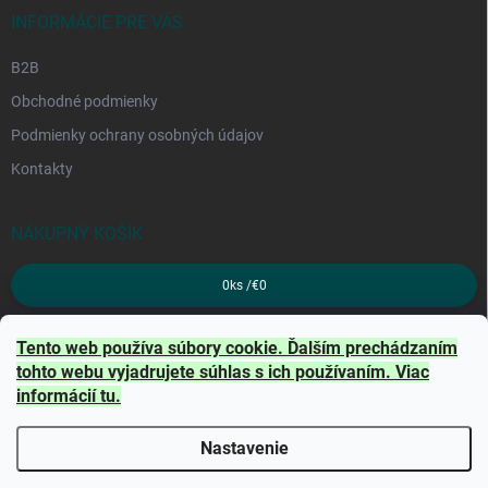
INFORMÁCIE PRE VÁS
B2B
Obchodné podmienky
Podmienky ochrany osobných údajov
Kontakty
NÁKUPNÝ KOŠÍK
0
ks /
€0
PRIJÍMAME ONLINE PLATBY
Tento web používa súbory cookie. Ďalším prechádzaním
tohto webu vyjadrujete súhlas s ich používaním. Viac
informácií
tu
.
Nastavenie