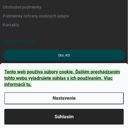
Obchodné podmienky
Podmienky ochrany osobných údajov
Kontakty
NÁKUPNÝ KOŠÍK
0
ks /
€0
PRIJÍMAME ONLINE PLATBY
Tento web používa súbory cookie. Ďalším prechádzaním
tohto webu vyjadrujete súhlas s ich používaním. Viac
informácií
tu
.
Nastavenie
Copyright 2026
TRITON
. Všetky práva vyhradené.
Súhlasím
Vytvoril Shoptet