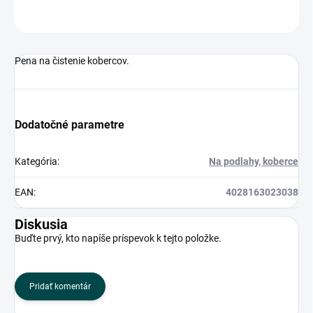
OPÝTAŤ SA
Pena na čistenie kobercov.
Dodatočné parametre
Kategória
:
Na podlahy, koberce
EAN
:
4028163023038
Diskusia
Buďte prvý, kto napíše príspevok k tejto položke.
Pridať komentár