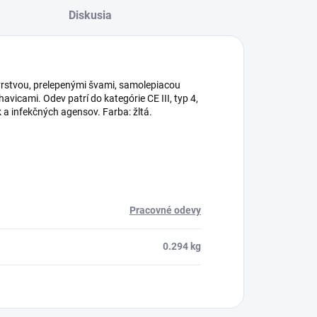
Diskusia
rstvou, prelepenými švami, samolepiacou
vicami. Odev patrí do kategórie CE III, typ 4,
ck a infekčných agensov. Farba: žltá.
Pracovné odevy
0.294 kg