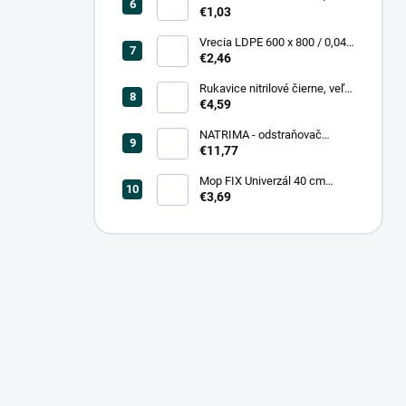
0,20, čierna (25 ks = bal)
€1,03
Vrecia LDPE 600 x 800 / 0,04,
biele (25 ks = rol)
€2,46
Rukavice nitrilové čierne, veľ.
L (100 ks = box)
€4,59
NATRIMA - odstraňovač
starých náterov (0,75 L = bal)
€11,77
Mop FIX Univerzál 40 cm
bavlnený Fmix
€3,69