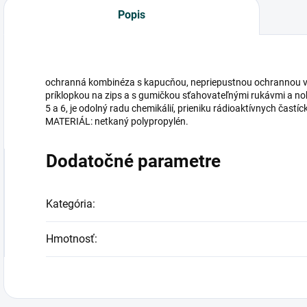
Popis
ochranná kombinéza s kapucňou, nepriepustnou ochrannou v
príklopkou na zips a s gumičkou sťahovateľnými rukávmi a noha
5 a 6, je odolný radu chemikálií, prieniku rádioaktívnych častí
MATERIÁL: netkaný polypropylén.
Dodatočné parametre
Kategória
:
Hmotnosť
: