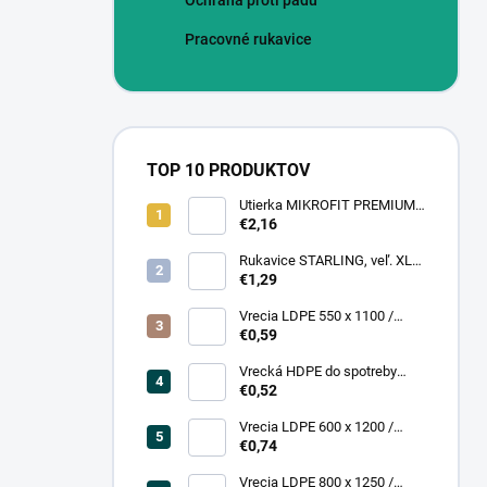
Ochrana proti pádu
Pracovné rukavice
TOP 10 PRODUKTOV
Utierka MIKROFIT PREMIUM
920 40x40 cm, 305 gr./m2
€2,16
Rukavice STARLING, veľ. XL
(12 pár = bal)
€1,29
Vrecia LDPE 550 x 1100 /
0,13,1A, číra
€0,59
Vrecká HDPE do spotreby
300x400/0,007, číre, (50 ks =
€0,52
rol)
Vrecia LDPE 600 x 1200 /
0,200, transparent (25 ks)
€0,74
Vrecia LDPE 800 x 1250 /