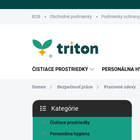
Prejsť
na
obsah
B2B
Obchodné podmienky
Podmienky ochrany
ČISTIACE PROSTRIEDKY
PERSONÁLNA H
Domov
Bezpečnosť práce
Pracovné odevy
B
Kategórie
o
Preskočiť
č
kategórie
n
Čistiace prostriedky
ý
Personálna hygiena
p