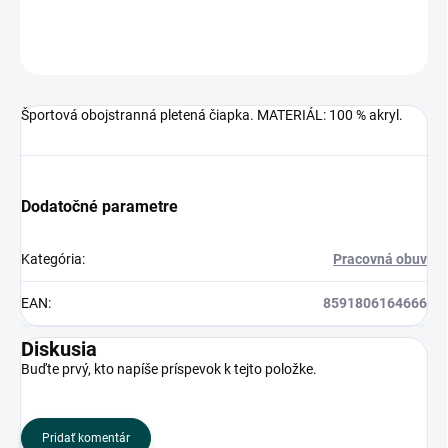
OPÝTAŤ SA
Športová obojstranná pletená čiapka. MATERIÁL: 100 % akryl.
Dodatočné parametre
Kategória
:
Pracovná obuv
EAN
:
8591806164666
Diskusia
Buďte prvý, kto napíše príspevok k tejto položke.
Pridať komentár