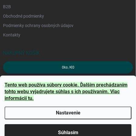
B2B
Obchodné podmienky
Podmienky ochrany osobných údajov
Kontakty
NÁKUPNÝ KOŠÍK
0
ks /
€0
PRIJÍMAME ONLINE PLATBY
Tento web používa súbory cookie. Ďalším prechádzaním
tohto webu vyjadrujete súhlas s ich používaním. Viac
informácií
tu
.
Nastavenie
Copyright 2026
TRITON
. Všetky práva vyhradené.
Súhlasím