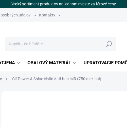
Široký sortiment produktov na jednom mieste za férové ceny.
 osobných údajov
Kontakty
Hľadať
YGIENA
OBALOVÝ MATERIÁL
UPRATOVACIE POM
če
Cif Power & Shine čistič Anti-bac, MR (750 ml = bal)
Neohodnotené
Podrobnosti hodnotenia
ZNAČKA
€
SK
Jedn