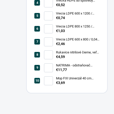
Vrecká HDPE do spotreby
300x400/0,007, číre, (50 ks =
€0,52
rol)
Vrecia LDPE 600 x 1200 /
0,200, transparent (25 ks)
€0,74
Vrecia LDPE 800 x 1250 /
0,20, čierna (25 ks = bal)
€1,03
Vrecia LDPE 600 x 800 / 0,04,
biele (25 ks = rol)
€2,46
Rukavice nitrilové čierne, veľ.
L (100 ks = box)
€4,59
NATRIMA - odstraňovač
starých náterov (0,75 L = bal)
€11,77
Mop FIX Univerzál 40 cm
bavlnený Fmix
€3,69