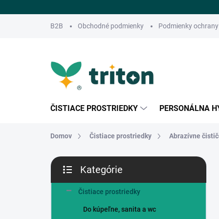
Prejsť
na
obsah
B2B
Obchodné podmienky
Podmienky ochrany
ČISTIACE PROSTRIEDKY
PERSONÁLNA H
Domov
Čistiace prostriedky
Abrazívne čisti
B
Kategórie
o
Preskočiť
č
kategórie
n
Čistiace prostriedky
ý
Do kúpeľne, sanita a wc
p