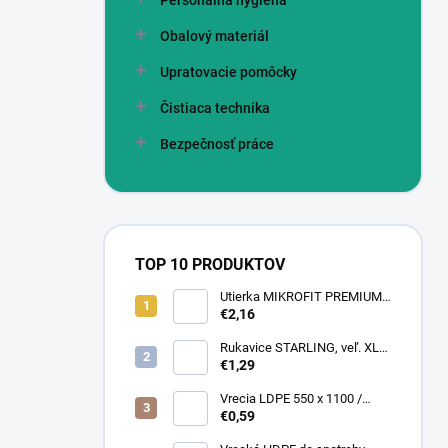
Personálna hygiena
Obalový materiál
Upratovacie pomôcky
Čistiaca technika
Bezpečnosť práce
TOP 10 PRODUKTOV
Utierka MIKROFIT PREMIUM
920 40x40 cm, 305 gr./m2
€2,16
Rukavice STARLING, veľ. XL
(12 pár = bal)
€1,29
Vrecia LDPE 550 x 1100 /
0,13,1A, číra
€0,59