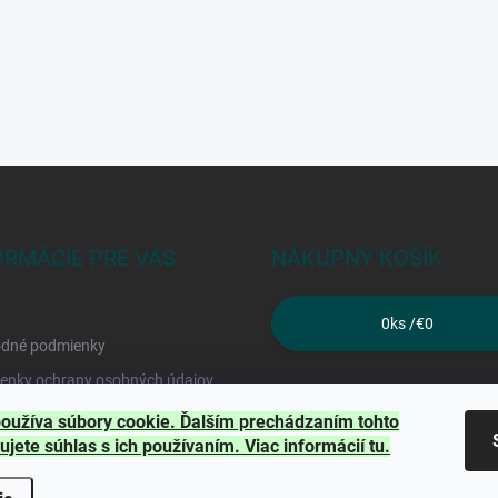
ORMÁCIE PRE VÁS
NÁKUPNÝ KOŠÍK
0
ks /
€0
dné podmienky
enky ochrany osobných údajov
kty
oužíva súbory cookie. Ďalším prechádzaním tohto
ujete súhlas s ich používaním. Viac informácií
tu
.