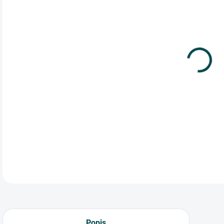
cena
Univ
víru
biol
prír
pri
pre
DETA
Popis