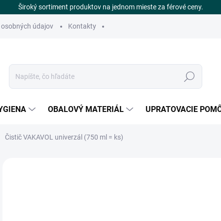
Široký sortiment produktov na jednom mieste za férové ceny.
 osobných údajov
Kontakty
Hľadať
YGIENA
OBALOVÝ MATERIÁL
UPRATOVACIE POM
Čistič VAKAVOL univerzál (750 ml = ks)
Neohodnotené
Podrobnosti hodnotenia
ZNAČKA
€
SK
Jedn