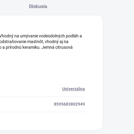
Diskusia
. Vhodný na umývanie vodeodolných podláh a
 odstraňovanie mastnôt, vhodný aj na
vo a prírodnú keramiku. Jemná citrusová
Univerzálna
8595683802949