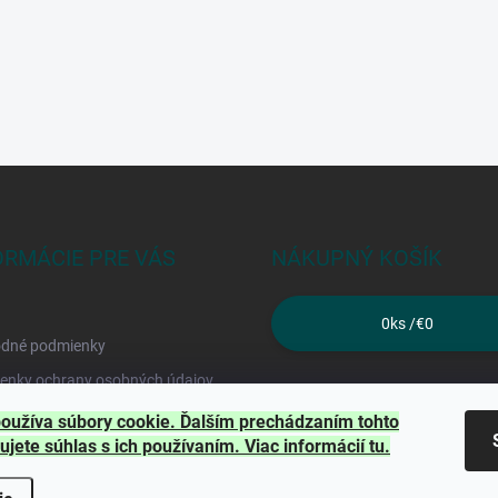
ORMÁCIE PRE VÁS
NÁKUPNÝ KOŠÍK
0
ks /
€0
dné podmienky
enky ochrany osobných údajov
kty
oužíva súbory cookie. Ďalším prechádzaním tohto
ujete súhlas s ich používaním. Viac informácií
tu
.