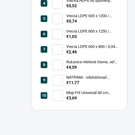
Vrecká HDPE do spotreby
300x400/0,007, číre, (50 ks =
€0,52
rol)
Vrecia LDPE 600 x 1200 /
0,200, transparent (25 ks)
€0,74
Vrecia LDPE 800 x 1250 /
0,20, čierna (25 ks = bal)
€1,03
Vrecia LDPE 600 x 800 / 0,04,
biele (25 ks = rol)
€2,46
Rukavice nitrilové čierne, veľ.
L (100 ks = box)
€4,59
NATRIMA - odstraňovač
starých náterov (0,75 L = bal)
€11,77
Mop FIX Univerzál 40 cm
bavlnený Fmix
€3,69