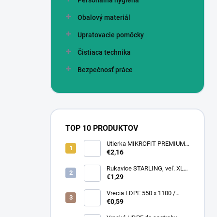
Personálna hygiena
Obalový materiál
Upratovacie pomôcky
Čistiaca technika
Bezpečnosť práce
TOP 10 PRODUKTOV
Utierka MIKROFIT PREMIUM
920 40x40 cm, 305 gr./m2
€2,16
Rukavice STARLING, veľ. XL
(12 pár = bal)
€1,29
Vrecia LDPE 550 x 1100 /
0,13,1A, číra
€0,59