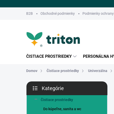
Prejsť
na
obsah
B2B
Obchodné podmienky
Podmienky ochrany
ČISTIACE PROSTRIEDKY
PERSONÁLNA H
Domov
Čistiace prostriedky
Univerzálna
B
Kategórie
o
Preskočiť
č
kategórie
n
Čistiace prostriedky
ý
Do kúpeľne, sanita a wc
p