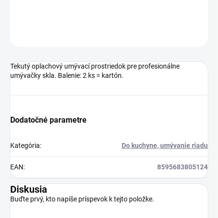
DETAILNÉ INFORMÁCIE
OPÝTAŤ SA
Tekutý oplachový umývací prostriedok pre profesionálne
umývačky skla. Balenie: 2 ks = kartón.
Dodatočné parametre
Kategória
:
Do kuchyne, umývanie riadu
EAN
:
8595683805124
Diskusia
Buďte prvý, kto napíše príspevok k tejto položke.