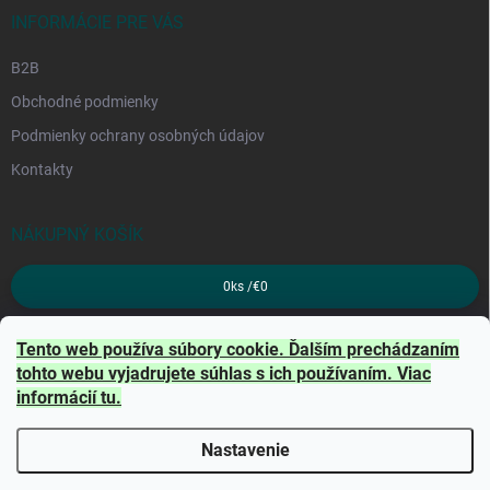
INFORMÁCIE PRE VÁS
B2B
Obchodné podmienky
Podmienky ochrany osobných údajov
Kontakty
NÁKUPNÝ KOŠÍK
0
ks /
€0
PRIJÍMAME ONLINE PLATBY
Tento web používa súbory cookie. Ďalším prechádzaním
tohto webu vyjadrujete súhlas s ich používaním. Viac
informácií
tu
.
Nastavenie