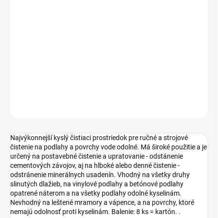
určený na postavebné čistenie a upratovanie - odstánenie
cementových závojov, aj na hlboké alebo denné čistenie -
odstránenie minerálnych usadenín. Vhodný na všetky druhy
slinutých dlažieb, na vinylové podlahy a betónové podlahy
opatrené náterom a na všetky podlahy odolné kyselinám.
Nevhodný na leštené mramory a vápence, a na povrchy, ktoré
nemajú odolnosť proti kyselinám. Balenie: 8 ks = kartón. .
DETAILNÉ INFORMÁCIE
OPÝTAŤ SA
Najvýkonnejší kyslý čistiaci prostriedok pre ručné a strojové
čistenie na podlahy a povrchy vode odolné. Má široké použitie a je
určený na postavebné čistenie a upratovanie - odstánenie
cementových závojov, aj na hlboké alebo denné čistenie -
odstránenie minerálnych usadenín. Vhodný na všetky druhy
slinutých dlažieb, na vinylové podlahy a betónové podlahy
opatrené náterom a na všetky podlahy odolné kyselinám.
Nevhodný na leštené mramory a vápence, a na povrchy, ktoré
nemajú odolnosť proti kyselinám. Balenie: 8 ks = kartón. .