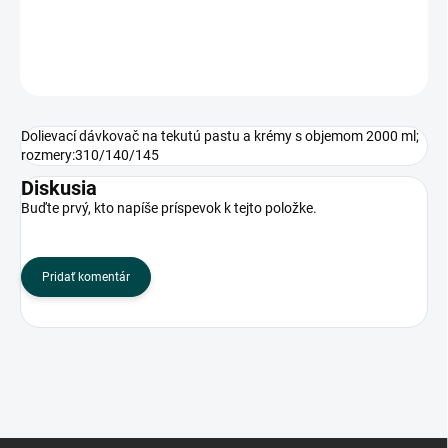
DETAILNÉ INFORMÁCIE
OPÝTAŤ SA
Dolievací dávkovač na tekutú pastu a krémy s objemom 2000 ml;
rozmery:310/140/145
Diskusia
Buďte prvý, kto napíše príspevok k tejto položke.
Pridať komentár
Z