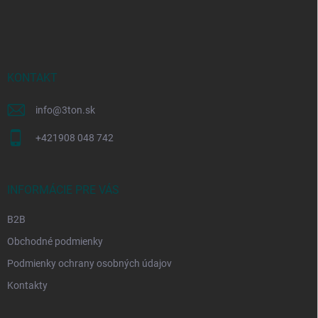
á
p
ä
t
i
KONTAKT
e
info
@
3ton.sk
+421908 048 742
INFORMÁCIE PRE VÁS
B2B
Obchodné podmienky
Podmienky ochrany osobných údajov
Kontakty