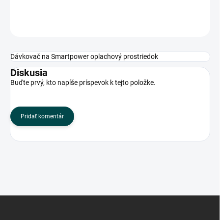
OPÝTAŤ SA
Dávkovač na Smartpower oplachový prostriedok
Diskusia
Buďte prvý, kto napíše príspevok k tejto položke.
Pridať komentár
Z
á