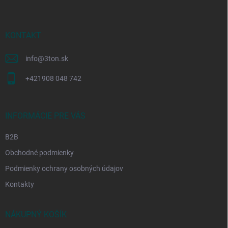
p
ä
t
i
KONTAKT
e
info
@
3ton.sk
+421908 048 742
INFORMÁCIE PRE VÁS
B2B
Obchodné podmienky
Podmienky ochrany osobných údajov
Kontakty
NÁKUPNÝ KOŠÍK