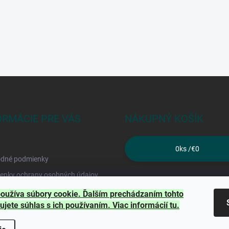
ORMÁCIE PRE VÁS
NÁKUPNÝ KOŠÍK
0
ks /
€0
dné podmienky
enky ochrany osobných údajov
kty
oužíva súbory cookie. Ďalším prechádzaním tohto
ujete súhlas s ich používaním. Viac informácií
tu
.