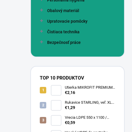
Personálna hygiena
Obalový materiál
Upratovacie pomôcky
Čistiaca technika
Bezpečnosť práce
TOP 10 PRODUKTOV
Utierka MIKROFIT PREMIUM
920 40x40 cm, 305 gr./m2
€2,16
Rukavice STARLING, veľ. XL
(12 pár = bal)
€1,29
Vrecia LDPE 550 x 1100 /
0,13,1A, číra
€0,59