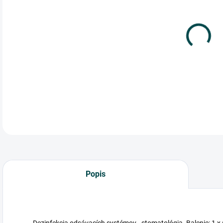
cena
Dez
Bale
DETA
Popis