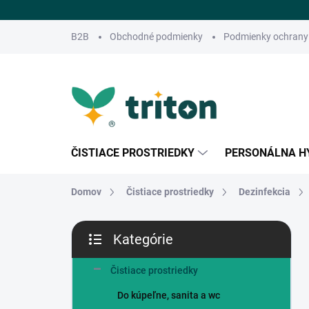
Prejsť
na
obsah
B2B
Obchodné podmienky
Podmienky ochrany
ČISTIACE PROSTRIEDKY
PERSONÁLNA H
Domov
Čistiace prostriedky
Dezinfekcia
B
Kategórie
o
Preskočiť
č
kategórie
n
Čistiace prostriedky
ý
Do kúpeľne, sanita a wc
p