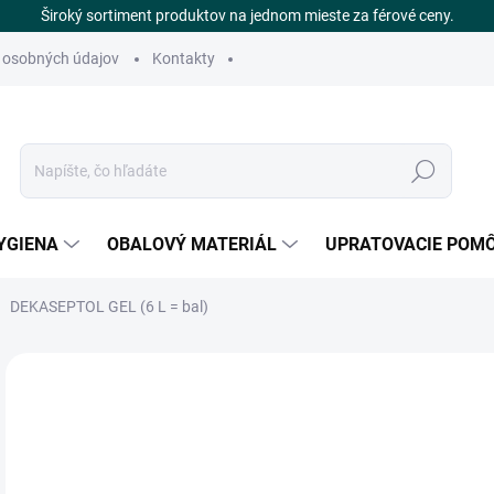
Široký sortiment produktov na jednom mieste za férové ceny.
 osobných údajov
Kontakty
Hľadať
YGIENA
OBALOVÝ MATERIÁL
UPRATOVACIE POM
DEKASEPTOL GEL (6 L = bal)
Neohodnotené
Podrobnosti hodnotenia
ZNAČKA
€
DOS
Jedn