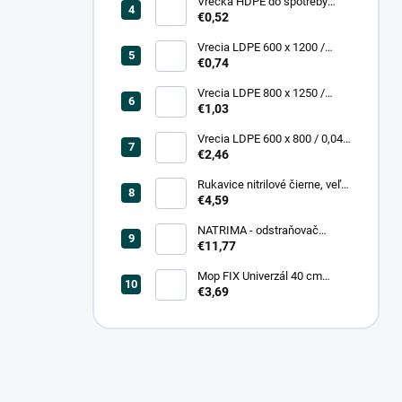
Vrecká HDPE do spotreby
300x400/0,007, číre, (50 ks =
€0,52
rol)
Vrecia LDPE 600 x 1200 /
0,200, transparent (25 ks)
€0,74
Vrecia LDPE 800 x 1250 /
0,20, čierna (25 ks = bal)
€1,03
Vrecia LDPE 600 x 800 / 0,04,
biele (25 ks = rol)
€2,46
Rukavice nitrilové čierne, veľ.
L (100 ks = box)
€4,59
NATRIMA - odstraňovač
starých náterov (0,75 L = bal)
€11,77
Mop FIX Univerzál 40 cm
bavlnený Fmix
€3,69