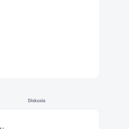
:
−
+
Pridať do košíka
infekcia odsávacích systémov - stomatológia.
nie: 1 x 6 L.
ILNÉ INFORMÁCIE
OPÝTAŤ SA
Diskusia