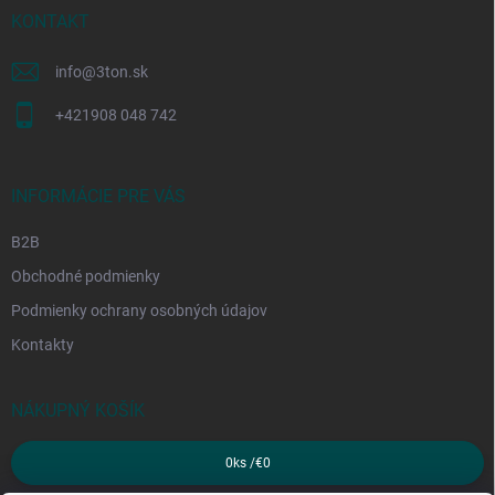
i
KONTAKT
e
info
@
3ton.sk
+421908 048 742
INFORMÁCIE PRE VÁS
B2B
Obchodné podmienky
Podmienky ochrany osobných údajov
Kontakty
NÁKUPNÝ KOŠÍK
0
ks /
€0