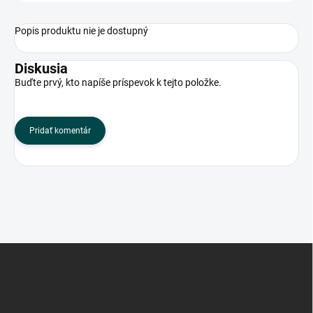
Popis produktu nie je dostupný
Diskusia
Buďte prvý, kto napíše príspevok k tejto položke.
Pridať komentár
Z
á
p
ä
t