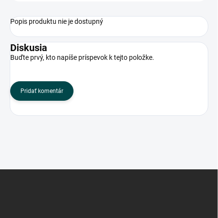
Popis produktu nie je dostupný
Diskusia
Buďte prvý, kto napíše príspevok k tejto položke.
Pridať komentár
Z
á
p
ä
t