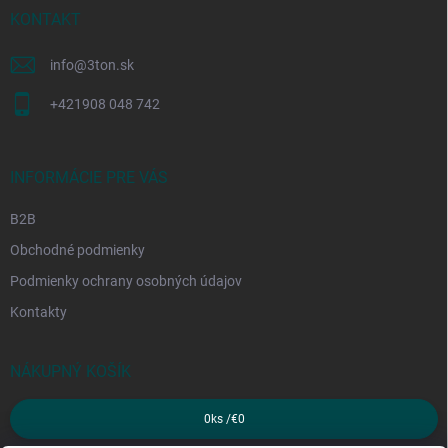
i
KONTAKT
e
info
@
3ton.sk
+421908 048 742
INFORMÁCIE PRE VÁS
B2B
Obchodné podmienky
Podmienky ochrany osobných údajov
Kontakty
NÁKUPNÝ KOŠÍK
0
ks /
€0