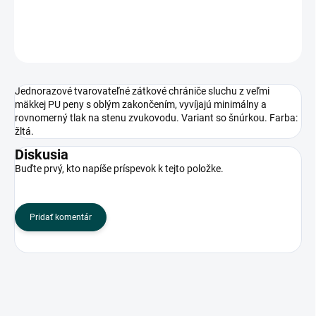
DETAILNÉ INFORMÁCIE
OPÝTAŤ SA
Jednorazové tvarovateľné zátkové chrániče sluchu z veľmi
mäkkej PU peny s oblým zakončením, vyvíjajú minimálny a
rovnomerný tlak na stenu zvukovodu. Variant so šnúrkou. Farba:
žltá.
Diskusia
Buďte prvý, kto napíše príspevok k tejto položke.
Pridať komentár