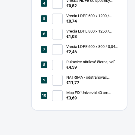
Vrecká HDPE do spotreby
300x400/0,007, číre, (50 ks =
€0,52
rol)
Vrecia LDPE 600 x 1200 /
0,200, transparent (25 ks)
€0,74
Vrecia LDPE 800 x 1250 /
0,20, čierna (25 ks = bal)
€1,03
Vrecia LDPE 600 x 800 / 0,04,
biele (25 ks = rol)
€2,46
Rukavice nitrilové čierne, veľ.
L (100 ks = box)
€4,59
NATRIMA - odstraňovač
starých náterov (0,75 L = bal)
€11,77
Mop FIX Univerzál 40 cm
bavlnený Fmix
€3,69