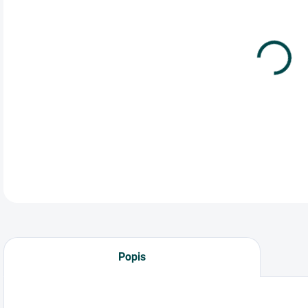
cena
Špe
na 
1 ks
DETA
Popis