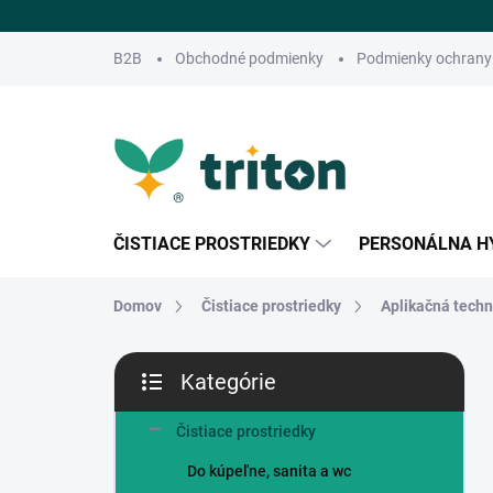
Prejsť
na
obsah
B2B
Obchodné podmienky
Podmienky ochrany
ČISTIACE PROSTRIEDKY
PERSONÁLNA H
Domov
Čistiace prostriedky
Aplikačná techn
B
Kategórie
o
Preskočiť
č
kategórie
n
Čistiace prostriedky
ý
Do kúpeľne, sanita a wc
p