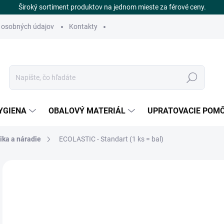
Široký sortiment produktov na jednom mieste za férové ceny.
 osobných údajov
Kontakty
Hľadať
YGIENA
OBALOVÝ MATERIÁL
UPRATOVACIE POM
ika a náradie
ECOLASTIC - Standart (1 ks = bal)
Neohodnotené
Podrobnosti hodnotenia
ZNAČKA
€
DOS
Jedn