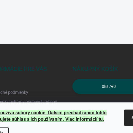
ORMÁCIE PRE VÁS
NÁKUPNÝ KOŠÍK
0
ks /
€0
dné podmienky
enky ochrany osobných údajov
kty
oužíva súbory cookie. Ďalším prechádzaním tohto
ujete súhlas s ich používaním. Viac informácií
tu
.