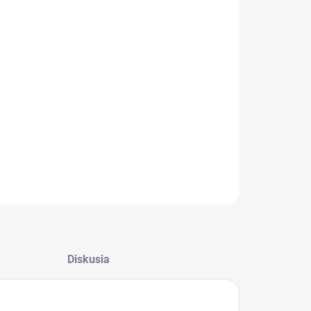
:
−
+
Pridať do košíka
ciálne vodotesný a vysoko odolný ochranný poťah
matrace s rozmermi 2000 x 900 x 120 mm. Balenie:
.
ILNÉ INFORMÁCIE
OPÝTAŤ SA
Diskusia