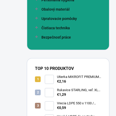
Personálna hygiena
Obalový materiál
Upratovacie pomôcky
Čistiaca technika
Bezpečnosť práce
TOP 10 PRODUKTOV
Utierka MIKROFIT PREMIUM
920 40x40 cm, 305 gr./m2
€2,16
Rukavice STARLING, veľ. XL
(12 pár = bal)
€1,29
Vrecia LDPE 550 x 1100 /
0,13,1A, číra
€0,59