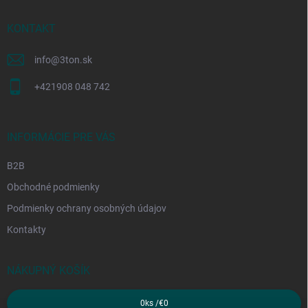
t
i
KONTAKT
e
info
@
3ton.sk
+421908 048 742
INFORMÁCIE PRE VÁS
B2B
Obchodné podmienky
Podmienky ochrany osobných údajov
Kontakty
NÁKUPNÝ KOŠÍK
0
ks /
€0