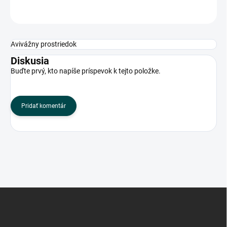
OPÝTAŤ SA
Avivážny prostriedok
Diskusia
Buďte prvý, kto napíše príspevok k tejto položke.
Pridať komentár
Z
á
p
ä