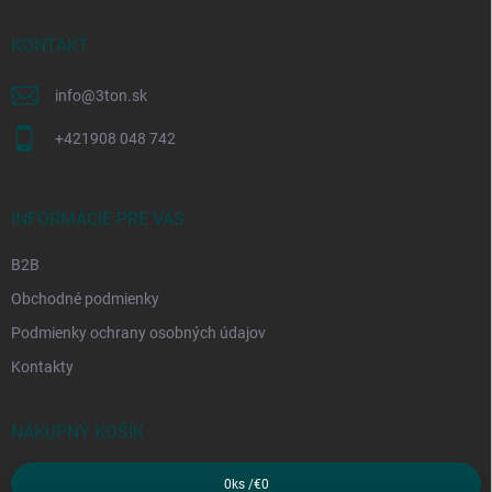
t
i
KONTAKT
e
info
@
3ton.sk
+421908 048 742
INFORMÁCIE PRE VÁS
B2B
Obchodné podmienky
Podmienky ochrany osobných údajov
Kontakty
NÁKUPNÝ KOŠÍK
0
ks /
€0