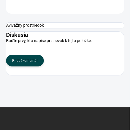
OPÝTAŤ SA
Avivážny prostriedok
Diskusia
Buďte prvý, kto napíše príspevok k tejto položke.
Pridať komentár
Z
á
p
ä