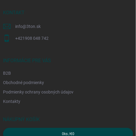
t
i
KONTAKT
e
info
@
3ton.sk
+421908 048 742
INFORMÁCIE PRE VÁS
B2B
Obchodné podmienky
Podmienky ochrany osobných údajov
Kontakty
NÁKUPNÝ KOŠÍK
0
ks /
€0