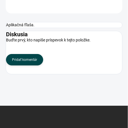
OPÝTAŤ SA
Aplikačná fľaša.
Diskusia
Buďte prvý, kto napíše príspevok k tejto položke.
Pridať komentár
Z
á
p
ä