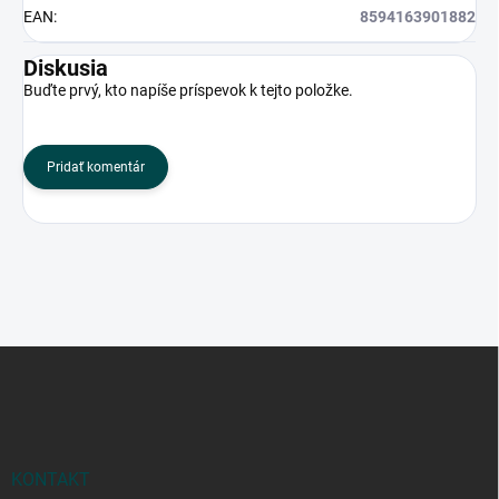
EAN
:
8594163901882
Diskusia
Buďte prvý, kto napíše príspevok k tejto položke.
Pridať komentár
Z
á
p
ä
t
i
KONTAKT