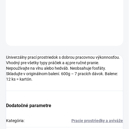
na vlnu alebo hedváb. Neobsahuje fosfáty. Skladujte v
originálnom balení. 600g – 7 pracích dávok. Balene: 12 ks =
kartón.
DETAILNÉ INFORMÁCIE
OPÝTAŤ SA
Univerzálny prací prostriedok s dobrou pracovnou výkonnosťou.
Vhodný pre všetky typy práčiek a aj pre ručné pranie.
Nepoužívajte na vlnu alebo hedváb. Neobsahuje fosfáty.
Skladujte v originálnom balení. 600g – 7 pracích dávok. Balene:
12 ks = kartón.
Dodatočné parametre
Kategória
:
Pracie prostriedky a aviváže