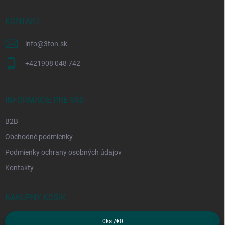
t
i
KONTAKT
e
info
@
3ton.sk
+421908 048 742
INFORMÁCIE PRE VÁS
B2B
Obchodné podmienky
Podmienky ochrany osobných údajov
Kontakty
NÁKUPNÝ KOŠÍK
0
ks /
€0