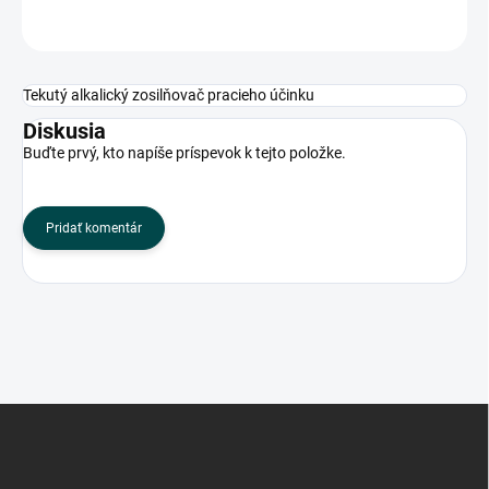
OPÝTAŤ SA
Tekutý alkalický zosilňovač pracieho účinku
Diskusia
Buďte prvý, kto napíše príspevok k tejto položke.
Pridať komentár
Z
á
p
ä