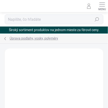
Prejsť
na
obsah
Hľadať
Široký sortiment produktov na jednom mieste za férové ceny.
Úprava podlahy, vosky, polyméry
Neohodnotené
Podrobnosti hodnotenia
ZNAČKA:
ECOLAB