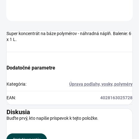
OPÝTAŤ SA
Super koncentrát na báze polymérov - náhradná náplň. Balenie: 6
x 1 L.
Dodatočné parametre
Kategória
:
Úprava podlahy, vosky, polyméry
EAN
:
4028163025728
Diskusia
Buďte prvý, kto napíše príspevok k tejto položke.