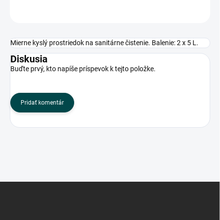
OPÝTAŤ SA
Mierne kyslý prostriedok na sanitárne čistenie. Balenie: 2 x 5 L.
Diskusia
Buďte prvý, kto napíše príspevok k tejto položke.
Pridať komentár
Z
á
p
ä