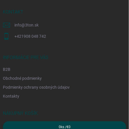
t
i
KONTAKT
e
info
@
3ton.sk
+421908 048 742
INFORMÁCIE PRE VÁS
B2B
Obchodné podmienky
Podmienky ochrany osobných údajov
Kontakty
NÁKUPNÝ KOŠÍK
0
ks /
€0