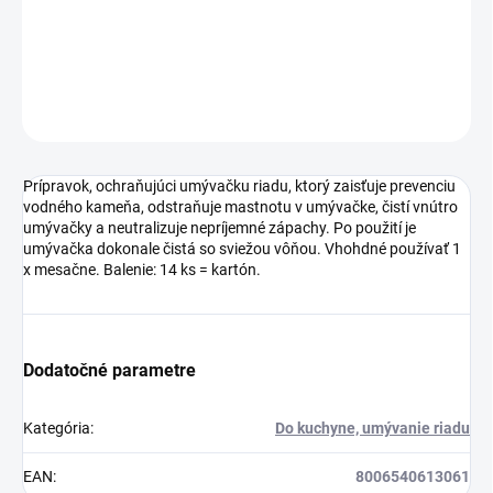
mesačne. Balenie: 14 ks = kartón.
DETAILNÉ INFORMÁCIE
OPÝTAŤ SA
Prípravok, ochraňujúci umývačku riadu, ktorý zaisťuje prevenciu
vodného kameňa, odstraňuje mastnotu v umývačke, čistí vnútro
umývačky a neutralizuje nepríjemné zápachy. Po použití je
umývačka dokonale čistá so sviežou vôňou. Vhohdné používať 1
x mesačne. Balenie: 14 ks = kartón.
Dodatočné parametre
Kategória
:
Do kuchyne, umývanie riadu
EAN
:
8006540613061