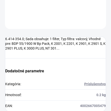
2901 PLUS, K 3000 PLUS, NT 301...
DETAILNÉ INFORMÁCIE
OPÝTAŤ SA
6.414-354.0; Sada obsahuje: 1 filter, Typ filtra: valcový, Vhodné
pre: BDP 55/1900 W Bp Pack, K 2001, K 2201, K 2901, K 2901 S, K
2901 PLUS, K 3000 PLUS, NT 301...
Dodatočné parametre
Kategória
:
Príslušenstvo
Hmotnosť
:
0.2 kg
EAN
:
4002667005479