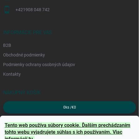
+421908 048 742
INFORMÁCIE PRE VÁS
B2B
Obchodné podmienky
Podmienky ochrany osobných údajov
Kontakty
NÁKUPNÝ KOŠÍK
0
ks /
€0
PRIJÍMAME ONLINE PLATBY
Tento web používa súbory cookie. Ďalším prechádzaním
tohto webu vyjadrujete súhlas s ich používaním. Viac
informácií
tu
.