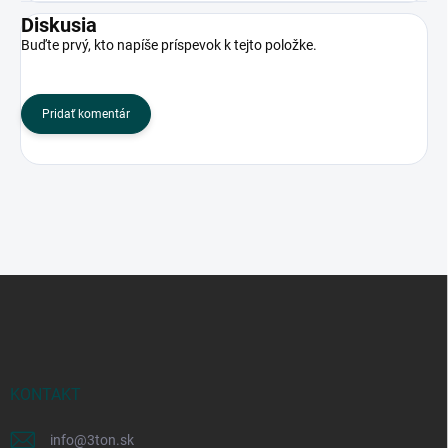
Diskusia
Buďte prvý, kto napíše príspevok k tejto položke.
Pridať komentár
Z
á
p
ä
t
i
KONTAKT
e
info
@
3ton.sk