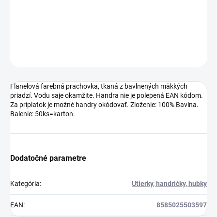
Za príplatok je možné handry okódovať. Zloženie: 100% Bavlna.
Balenie: 50ks=karton.
DETAILNÉ INFORMÁCIE
OPÝTAŤ SA
Flanelová farebná prachovka, tkaná z bavlnených mäkkých
priadzí. Vodu saje okamžite. Handra nie je polepená EAN kódom.
Za príplatok je možné handry okódovať. Zloženie: 100% Bavlna.
Balenie: 50ks=karton.
Dodatočné parametre
Kategória
:
Utierky, handričky, hubky
EAN
:
8585025503597