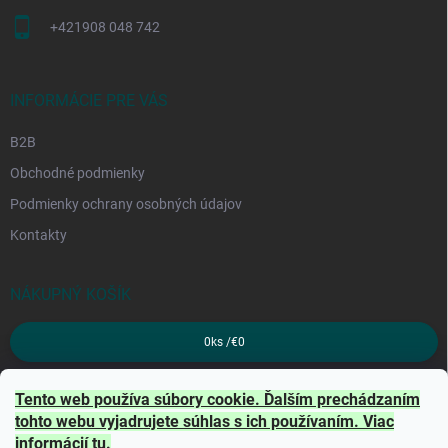
+421908 048 742
INFORMÁCIE PRE VÁS
B2B
Obchodné podmienky
Podmienky ochrany osobných údajov
Kontakty
NÁKUPNÝ KOŠÍK
0
ks /
€0
PRIJÍMAME ONLINE PLATBY
Tento web používa súbory cookie. Ďalším prechádzaním
tohto webu vyjadrujete súhlas s ich používaním. Viac
informácií
tu
.