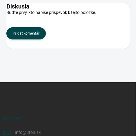
Diskusia
Buďte prvý, kto napíše príspevok k tejto položke.
Pridať komentár
Z
á
p
ä
t
i
KONTAKT
e
info
@
3ton.sk