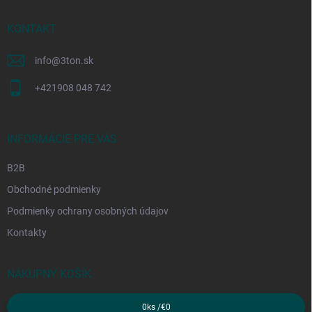
t
i
KONTAKT
e
info
@
3ton.sk
+421908 048 742
INFORMÁCIE PRE VÁS
B2B
Obchodné podmienky
Podmienky ochrany osobných údajov
Kontakty
NÁKUPNÝ KOŠÍK
0
ks /
€0