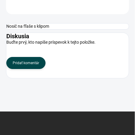
OPÝTAŤ SA
Nosič na fľaše s klipom
Diskusia
Buďte prvý, kto napíše príspevok k tejto položke.
Pridať komentár
Z
á
p
ä