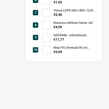
0,20, čierna (25 ks = bal)
€1,03
Vrecia LDPE 600 x 800 / 0,04,
biele (25 ks = rol)
€2,46
Rukavice nitrilové čierne, veľ.
L (100 ks = box)
€4,59
NATRIMA - odstraňovač
starých náterov (0,75 L = bal)
€11,77
Mop FIX Univerzál 40 cm
bavlnený Fmix
€3,69