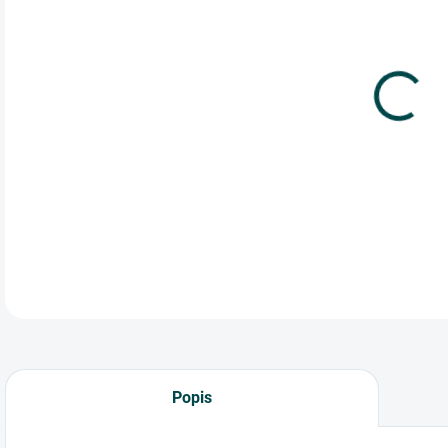
cena
Kré
výb
= ka
DETA
Popis