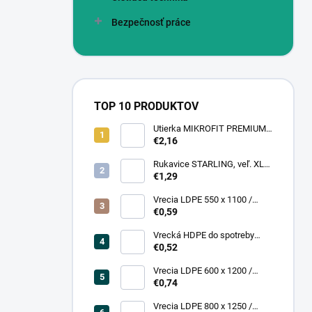
Bezpečnosť práce
TOP 10 PRODUKTOV
Utierka MIKROFIT PREMIUM
920 40x40 cm, 305 gr./m2
€2,16
Rukavice STARLING, veľ. XL
(12 pár = bal)
€1,29
Vrecia LDPE 550 x 1100 /
0,13,1A, číra
€0,59
Vrecká HDPE do spotreby
300x400/0,007, číre, (50 ks =
€0,52
rol)
Vrecia LDPE 600 x 1200 /
0,200, transparent (25 ks)
€0,74
Vrecia LDPE 800 x 1250 /