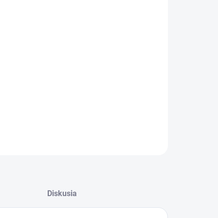
:
−
+
Pridať do košíka
m s obsahom extraktu z aloe vera a D-panthenolu;
orne regeneruje a ochraňuje pokožku.Balenie: 25 ks
rtón
ILNÉ INFORMÁCIE
OPÝTAŤ SA
Diskusia