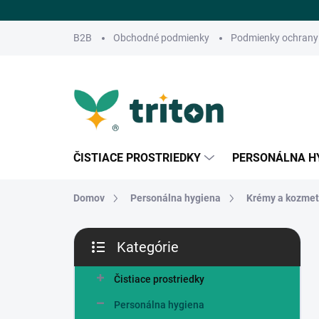
Prejsť
na
obsah
B2B
Obchodné podmienky
Podmienky ochrany
ČISTIACE PROSTRIEDKY
PERSONÁLNA H
Domov
Personálna hygiena
Krémy a kozme
B
Kategórie
o
Preskočiť
č
kategórie
n
Čistiace prostriedky
ý
Personálna hygiena
p