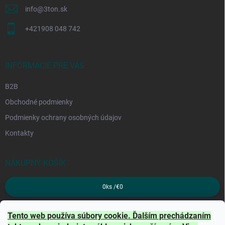
info
@
3ton.sk
+421908 048 742
INFORMÁCIE PRE VÁS
B2B
Obchodné podmienky
Podmienky ochrany osobných údajov
Kontakty
NÁKUPNÝ KOŠÍK
0
ks /
€0
PRIJÍMAME ONLINE PLATBY
Tento web používa súbory cookie. Ďalším prechádzaním