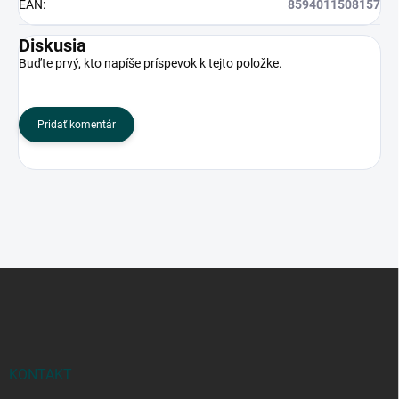
EAN
:
8594011508157
Diskusia
Buďte prvý, kto napíše príspevok k tejto položke.
Pridať komentár
Z
á
p
ä
t
i
KONTAKT
e