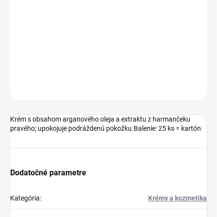
−
+
Pridať do košíka
Krém s obsahom arganového oleja a extraktu z harmančeku
pravého; upokojuje podráždenú pokožku.Balenie: 25 ks = kartón
DETAILNÉ INFORMÁCIE
OPÝTAŤ SA
Krém s obsahom arganového oleja a extraktu z harmančeku
pravého; upokojuje podráždenú pokožku.Balenie: 25 ks = kartón
Dodatočné parametre
Kategória
:
Krémy a kozmetika