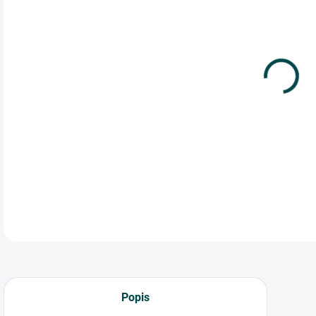
cena
Prí
čis
pláv
vlh
Príj
DETA
Popis