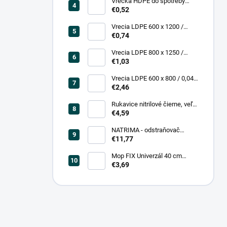
Vrecká HDPE do spotreby
300x400/0,007, číre, (50 ks =
€0,52
rol)
Vrecia LDPE 600 x 1200 /
0,200, transparent (25 ks)
€0,74
Vrecia LDPE 800 x 1250 /
0,20, čierna (25 ks = bal)
€1,03
Vrecia LDPE 600 x 800 / 0,04,
biele (25 ks = rol)
€2,46
Rukavice nitrilové čierne, veľ.
L (100 ks = box)
€4,59
NATRIMA - odstraňovač
starých náterov (0,75 L = bal)
€11,77
Mop FIX Univerzál 40 cm
bavlnený Fmix
€3,69