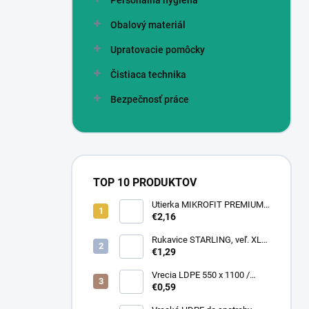
Personálna hygiena
Obalový materiál
Upratovacie pomôcky
Čistiaca technika
Bezpečnosť práce
TOP 10 PRODUKTOV
Utierka MIKROFIT PREMIUM
920 40x40 cm, 305 gr./m2
€2,16
Rukavice STARLING, veľ. XL
(12 pár = bal)
€1,29
Vrecia LDPE 550 x 1100 /
0,13,1A, číra
€0,59