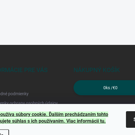
ORMÁCIE PRE VÁS
NÁKUPNÝ KOŠÍK
0
ks /
€0
dné podmienky
enky ochrany osobných údajov
kty
oužíva súbory cookie. Ďalším prechádzaním tohto
ujete súhlas s ich používaním. Viac informácií
tu
.