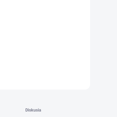
:
−
+
Pridať do košíka
pravok na podlahu s obsahom včelieho vosku pre
tenie a ochranu povrchov lakovaných drevených a
ajúcich podláh, vinylov a linolea. Vhodný aj na
ké ošetrenie lakovaných a drevených povrchov.
emná parfumácia. Balenie: 18 ks = kartón
ILNÉ INFORMÁCIE
OPÝTAŤ SA
Diskusia