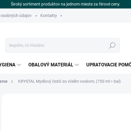
Široký sortiment produktov na jednom mieste za férové ceny.
 osobných údajov
Kontakty
Hľadať
YGIENA
OBALOVÝ MATERIÁL
UPRATOVACIE POM
erce
KRYSTAL Mydlový čistič so včelím voskom, (750 ml = bal)
Neohodnotené
Podrobnosti hodnotenia
ZNAČKA
€
SK
Jedn