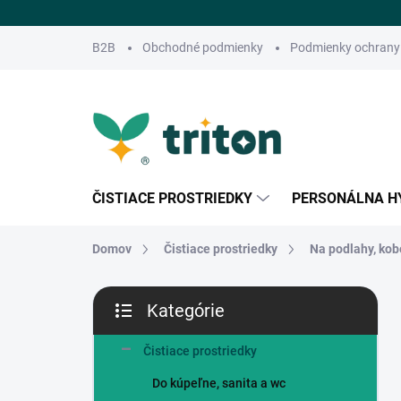
Prejsť
na
obsah
B2B
Obchodné podmienky
Podmienky ochrany
ČISTIACE PROSTRIEDKY
PERSONÁLNA H
Domov
Čistiace prostriedky
Na podlahy, kob
B
Kategórie
o
Preskočiť
č
kategórie
n
Čistiace prostriedky
ý
Do kúpeľne, sanita a wc
p