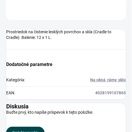
OPÝTAŤ SA
Prostriedok na čistenie lesklých povrchov a skla (Cradle to
Cradle). Balenie: 12 x 1 L.
Dodatočné parametre
Kategória
:
Na okná, rámy, sklo
EAN
:
4028159107865
Diskusia
Buďte prvý, kto napíše príspevok k tejto položke.