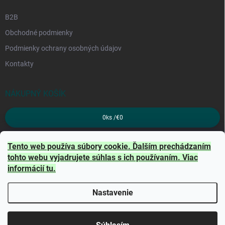
B2B
Obchodné podmienky
Podmienky ochrany osobných údajov
Kontakty
NÁKUPNÝ KOŠÍK
0
ks /
€0
PRIJÍMAME ONLINE PLATBY
Tento web používa súbory cookie. Ďalším prechádzaním
tohto webu vyjadrujete súhlas s ich používaním. Viac
informácií
tu
.
Nastavenie
Copyright 2026
TRITON
. Všetky práva vyhradené.