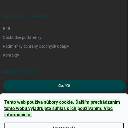
INFORMÁCIE PRE VÁS
B2B
Obchodné podmienky
Podmienky ochrany osobných údajov
Kontakty
NÁKUPNÝ KOŠÍK
0
ks /
€0
PRIJÍMAME ONLINE PLATBY
Tento web používa súbory cookie. Ďalším prechádzaním
tohto webu vyjadrujete súhlas s ich používaním. Viac
informácií
tu
.