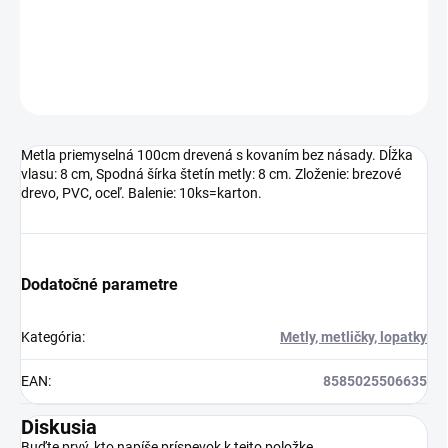
drevo, PVC, oceľ. Balenie: 10ks=karton.
DETAILNÉ INFORMÁCIE
OPÝTAŤ SA
Metla priemyselná 100cm drevená s kovaním bez násady. Dĺžka
vlasu: 8 cm, Spodná šírka štetín metly: 8 cm. Zloženie: brezové
drevo, PVC, oceľ. Balenie: 10ks=karton.
Dodatočné parametre
Kategória
:
Metly, metličky, lopatky
EAN
:
8585025506635
Diskusia
Buďte prvý, kto napíše príspevok k tejto položke.