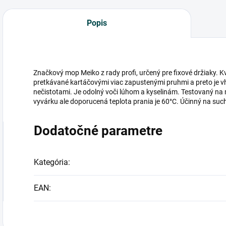
Popis
Značkový mop Meiko z rady profi, určený pre fixové držiaky. K
pretkávané kartáčovými viac zapustenými pruhmi a preto je v
nečistotami. Je odolný voči lúhom a kyselinám. Testovaný na m
vyvárku ale doporucená teplota prania je 60°C. Účinný na such
Dodatočné parametre
Kategória
:
EAN
: