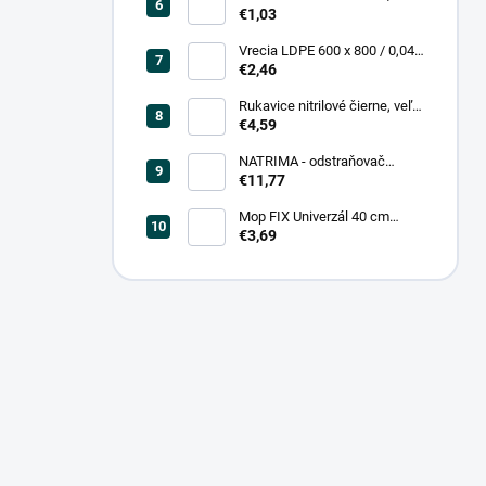
0,20, čierna (25 ks = bal)
€1,03
Vrecia LDPE 600 x 800 / 0,04,
biele (25 ks = rol)
€2,46
Rukavice nitrilové čierne, veľ.
L (100 ks = box)
€4,59
NATRIMA - odstraňovač
starých náterov (0,75 L = bal)
€11,77
Mop FIX Univerzál 40 cm
bavlnený Fmix
€3,69