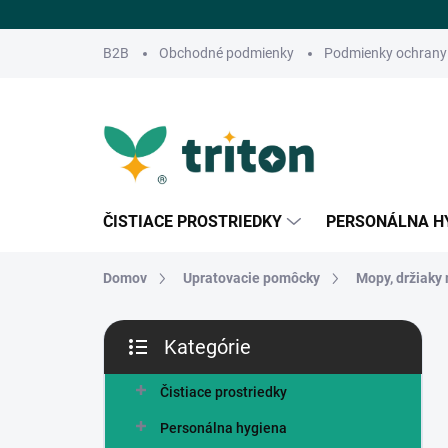
Prejsť
na
obsah
B2B
Obchodné podmienky
Podmienky ochrany
ČISTIACE PROSTRIEDKY
PERSONÁLNA H
Domov
Upratovacie pomôcky
Mopy, držiaky
B
Kategórie
o
Preskočiť
č
kategórie
n
Čistiace prostriedky
ý
Personálna hygiena
p