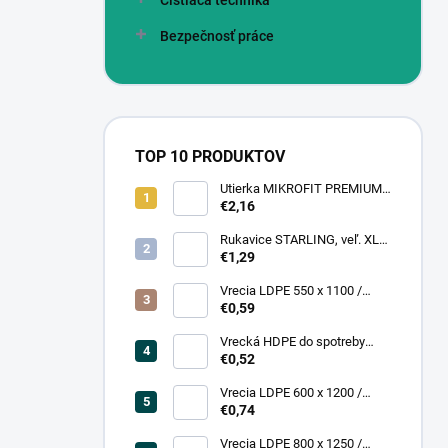
Čistiaca technika
Bezpečnosť práce
TOP 10 PRODUKTOV
Utierka MIKROFIT PREMIUM
920 40x40 cm, 305 gr./m2
€2,16
Rukavice STARLING, veľ. XL
(12 pár = bal)
€1,29
Vrecia LDPE 550 x 1100 /
0,13,1A, číra
€0,59
Vrecká HDPE do spotreby
300x400/0,007, číre, (50 ks =
€0,52
rol)
Vrecia LDPE 600 x 1200 /
0,200, transparent (25 ks)
€0,74
Vrecia LDPE 800 x 1250 /