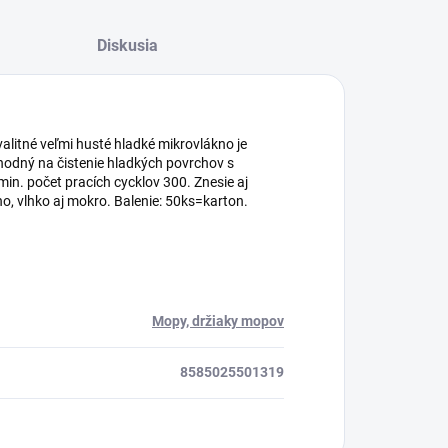
Diskusia
valitné veľmi husté hladké mikrovlákno je
hodný na čistenie hladkých povrchov s
in. počet pracích cycklov 300. Znesie aj
o, vlhko aj mokro. Balenie: 50ks=karton.
Mopy, držiaky mopov
8585025501319