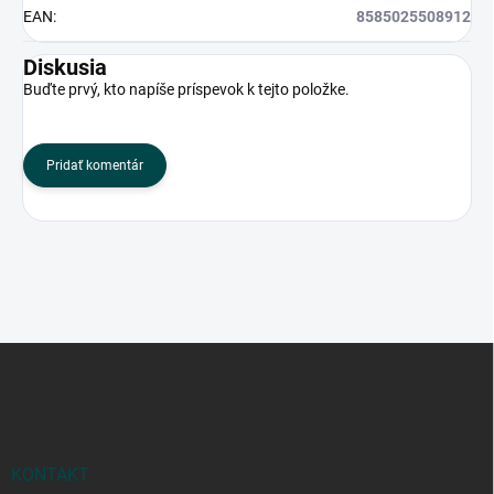
EAN
:
8585025508912
Diskusia
Buďte prvý, kto napíše príspevok k tejto položke.
Pridať komentár
Z
á
p
ä
t
i
KONTAKT