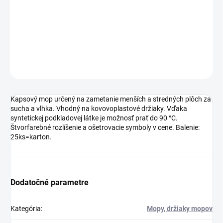
syntetickej podkladovej látke je možnosť prať do 90 °C.
Štvorfarebné rozlíšenie a ošetrovacie symboly v cene. Balenie:
25ks=karton.
DETAILNÉ INFORMÁCIE
OPÝTAŤ SA
Kapsový mop určený na zametanie menších a stredných plôch za
sucha a vlhka. Vhodný na kovovoplastové držiaky. Vďaka
syntetickej podkladovej látke je možnosť prať do 90 °C.
Štvorfarebné rozlíšenie a ošetrovacie symboly v cene. Balenie:
25ks=karton.
Dodatočné parametre
Kategória
:
Mopy, držiaky mopov