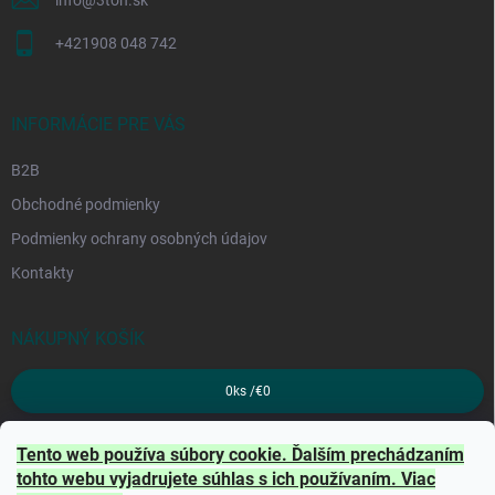
+421908 048 742
INFORMÁCIE PRE VÁS
B2B
Obchodné podmienky
Podmienky ochrany osobných údajov
Kontakty
NÁKUPNÝ KOŠÍK
0
ks /
€0
PRIJÍMAME ONLINE PLATBY
Tento web používa súbory cookie. Ďalším prechádzaním
tohto webu vyjadrujete súhlas s ich používaním. Viac