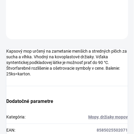
25ks=karton.
DETAILNÉ INFORMÁCIE
OPÝTAŤ SA
Kapsový mop určený na zametanie menších a stredných plôch za
sucha a vlhka. Vhodný na kovoplastové držiaky. Vďaka
syntentickej podkladovej látke je možnosť prať do 90 °C.
Štvorfarebné rozlíšenie a ošetrovacie symboly v cene. Balenie:
25ks=karton.
Dodatočné parametre
Kategória
:
Mopy, držiaky mopov
EAN
:
8585025502071