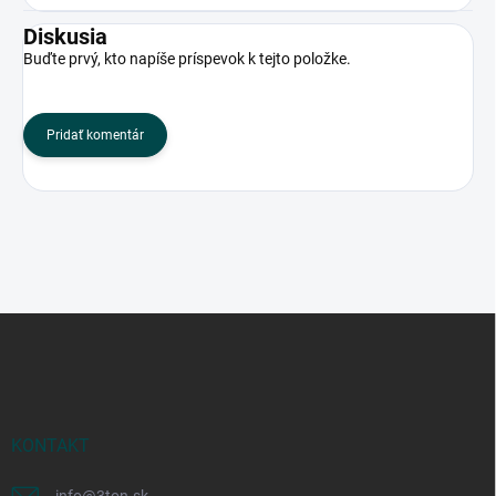
Diskusia
Buďte prvý, kto napíše príspevok k tejto položke.
Pridať komentár
Z
á
p
ä
t
i
KONTAKT
e
info
@
3ton.sk