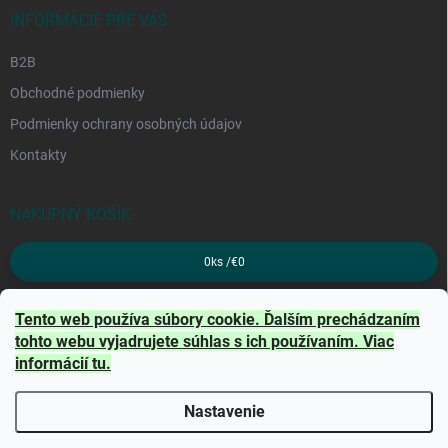
INFORMÁCIE PRE VÁS
B2B
Obchodné podmienky
Podmienky ochrany osobných údajov
Kontakty
NÁKUPNÝ KOŠÍK
0
ks /
€0
PRIJÍMAME ONLINE PLATBY
Tento web používa súbory cookie. Ďalším prechádzaním
tohto webu vyjadrujete súhlas s ich používaním. Viac
informácií
tu
.
Nastavenie