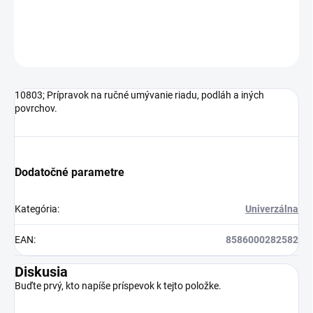
DETAILNÉ INFORMÁCIE
OPÝTAŤ SA
10803; Prípravok na ručné umývanie riadu, podláh a iných
povrchov.
Dodatočné parametre
Kategória
:
Univerzálna
EAN
:
8586000282582
Diskusia
Buďte prvý, kto napíše príspevok k tejto položke.