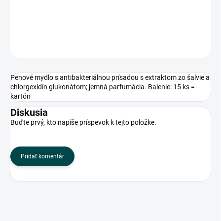
kartón
DETAILNÉ INFORMÁCIE
OPÝTAŤ SA
Penové mydlo s antibakteriálnou prísadou s extraktom zo šalvie a
chlorgexidín glukonátom; jemná parfumácia. Balenie: 15 ks =
kartón
Diskusia
Buďte prvý, kto napíše príspevok k tejto položke.
Pridať komentár