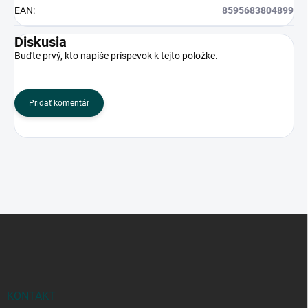
EAN
:
8595683804899
Diskusia
Buďte prvý, kto napíše príspevok k tejto položke.
Pridať komentár
Z
á
p
ä
t
i
KONTAKT