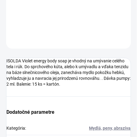
na báze slnečnicového oleja, zanecháva mydlo pokožku hebkú,
vyhladzuje ju a navracia jej prirodzenú rovnováhu.​ .​​ Dávka pumpy:
2 ml​. Balenie: 15 ks = kartón.
DETAILNÉ INFORMÁCIE
OPÝTAŤ SA
ISOLDA Violet energy body soap je vhodný na umývanie celého
tela i rúk. Do sprchového kúta, alebo k umývadlu a vďaka tenzidu
na báze slnečnicového oleja, zanecháva mydlo pokožku hebkú,
vyhladzuje ju a navracia jej prirodzenú rovnováhu.​ .​​ Dávka pumpy:
2 ml​. Balenie: 15 ks = kartón.
Dodatočné parametre
Kategória
:
Mydlá, peny, abrazíva