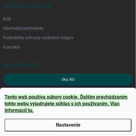
INFORMÁCIE PRE VÁS
B2B
Obchodné podmienky
Podmienky ochrany osobných údajov
Kontakty
NÁKUPNÝ KOŠÍK
0
ks /
€0
PRIJÍMAME ONLINE PLATBY
Tento web používa súbory cookie. Ďalším prechádzaním
tohto webu vyjadrujete súhlas s ich používaním. Viac
informácií
tu
.
Nastavenie