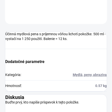
DETAILNÉ INFORMÁCIE
OPÝTAŤ SA
Účinná mydlová pena s príjemnou vôňou lichotí pokožke. 500 ml -
vystačí na 1 250 použití. Balenie = 12 ks.
Dodatočné parametre
Kategória
:
Mydlá, peny, abrazíva
Hmotnosť
:
0.57 kg
Diskusia
Buďte prvý, kto napíše príspevok k tejto položke.